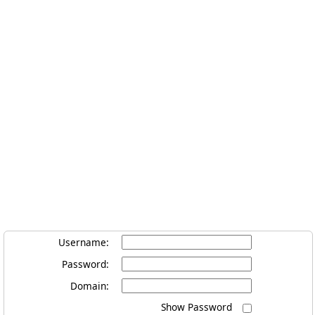
Username
:
Password
:
Domain
:
Show Password